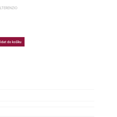
LTERENZIO
idat do košíku