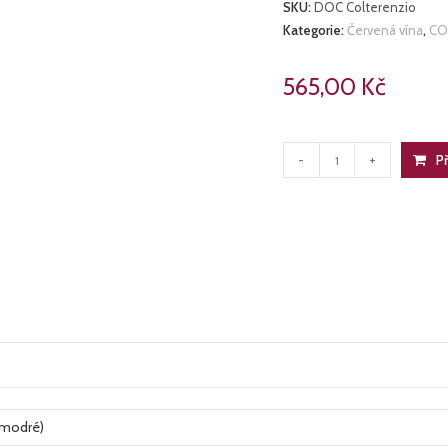
SKU:
DOC Colterenzio
Kategorie:
Červená vína
,
CO
565,00
Kč
PINOT
Př
-
+
NERO
množství
 modré)