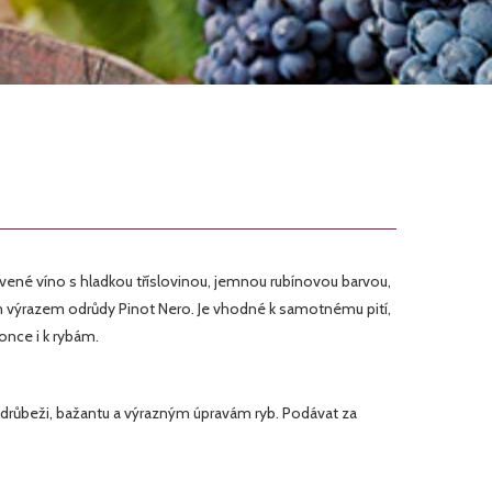
rvené víno s hladkou tříslovinou, jemnou rubínovou barvou,
m výrazem odrůdy Pinot Nero. Je vhodné k samotnému pití,
nce i k rybám.
, drůbeži, bažantu a výrazným úpravám ryb. Podávat za