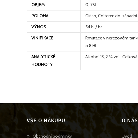
OBJEM
0, 75l
POLOHA
Girlan, Colterenzio, západn
VÝNOS
54 hl / ha
VINIFIKACE
Rmutace v nerezovém tanku 
o 8 Hl.
ANALYTICKÉ
Alkohol 13, 2 % vol., Celková k
HODNOTY
VŠE O NÁKUPU
O NÁS
Opens
Obchodní podmínky
Úvod