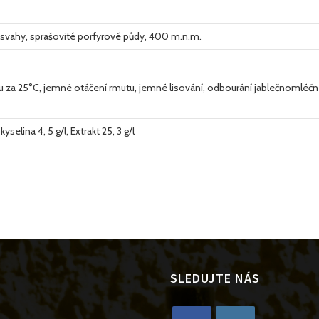
í svahy, sprašovité porfyrové půdy, 400 m.n.m.
za 25°C, jemné otáčení rmutu, jemné lisování, odbourání jablečnomléčn
yselina 4, 5 g/l, Extrakt 25, 3 g/l
SLEDUJTE NÁS