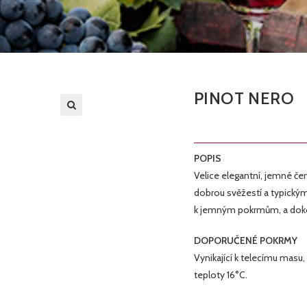
PINOT NERO
🔍
POPIS
Velice elegantní, jemné če
dobrou svěžestí a typický
k jemným pokrmům, a doko
DOPORUČENÉ POKRMY
Vynikající k telecímu masu
teploty 16°C.