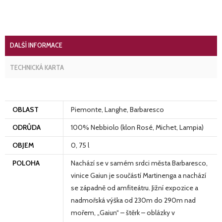
množství
DALŠÍ INFORMACE
TECHNICKÁ KARTA
OBLAST
Piemonte, Langhe, Barbaresco
ODRŮDA
100% Nebbiolo (klon Rosé, Michet, Lampia)
OBJEM
0, 75 l
POLOHA
Nachází se v samém srdci města Barbaresco,
vinice Gaiun je součástí Martinenga a nachází
se západně od amfiteátru. Jižní expozice a
nadmořská výška od 230m do 290m nad
mořem, „Gaiun“ – štěrk – oblázky v