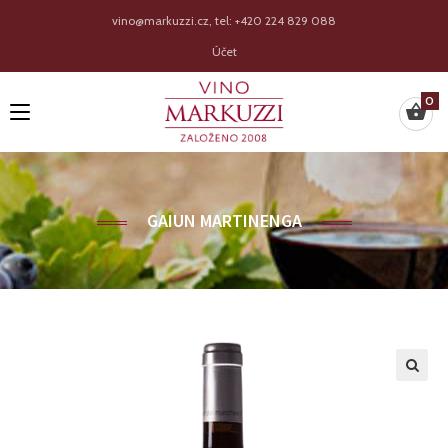
vino@markuzzi.cz, tel: +420 224 829 088
Účet
0
GAIUN MARTINENGA
🔍