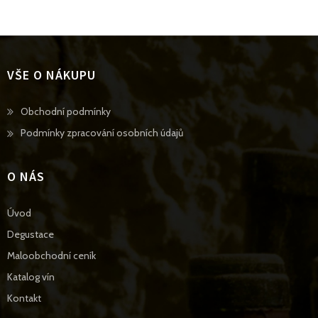
VŠE O NÁKUPU
Opens
Obchodní podmínky
in
Opens
Podmínky zpracování osobních údajů
a
in
new
a
O NÁS
tab
new
tab
Úvod
Degustace
Maloobchodní ceník
Katalog vín
Kontakt