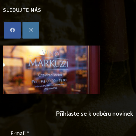
SLEDUJTE NÁS
Opens
Opens
in
in
a
a
new
new
tab
tab
Přihlaste se k odběru novinek
E-mail *