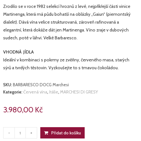
Zrodilo se v roce 1982 selekcí hroznů z levé, nejpříkřejší části vinice
Martinenga, která má půdu bohatší na oblázky „Gaiun“ (piemontský
dialekt). Dává vína velice strukturovaná, zároveň rafinovaná a
elegantní, která dokáže dát jen Martinenga. Víno zraje v dubových
sudech, poté v láhvi. Velké Barbaresco.
VHODNÁ JÍDLA
Ideální v kombinaci s pokrmy ze zvěřiny, červeného masa, starých
sýrů a tvrdých těstovin. Vyzkoušejte to s tmavou čokoládou.
SKU:
BARBARESCO DOCG Marchesi
Kategorie:
Červená vína
,
Itálie
,
MARCHESI DI GRESY
3.980,00
Kč
GAIUN
Přidat do košíku
-
+
MARTINENGA