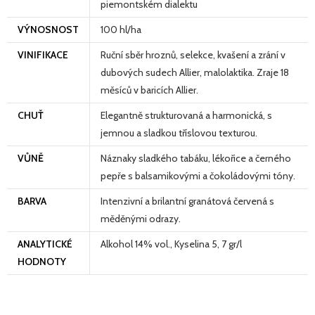
piemontském dialektu
VÝNOSNOST
100 hl/ha
VINIFIKACE
Ruční sběr hroznů, selekce, kvašení a zrání v
dubových sudech Allier, malolaktika. Zraje 18
měsíců v baricích Allier.
CHUŤ
Elegantně strukturovaná a harmonická, s
jemnou a sladkou tříslovou texturou.
VŮNĚ
Náznaky sladkého tabáku, lékořice a černého
pepře s balsamikovými a čokoládovými tóny.
BARVA
Intenzivní a brilantní granátová červená s
měděnými odrazy.
ANALYTICKÉ
Alkohol 14% vol., Kyselina 5, 7 gr/l
HODNOTY