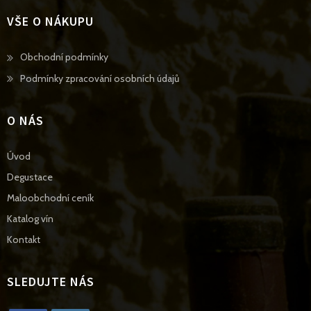
VŠE O NÁKUPU
Opens
Obchodní podmínky
in
Opens
Podmínky zpracování osobních údajů
a
in
new
a
O NÁS
tab
new
tab
Úvod
Degustace
Maloobchodní ceník
Katalog vín
Kontakt
SLEDUJTE NÁS