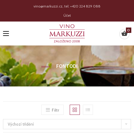
vino@markuzzi.cz, tel: +420 224 829 088
Účet
0
FONTODI
Filtr
Výchozí třídění