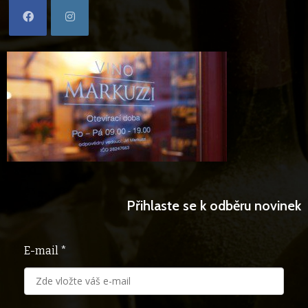
Opens
Opens
in
in
a
a
new
new
tab
tab
Přihlaste se k odběru novinek
E-mail *