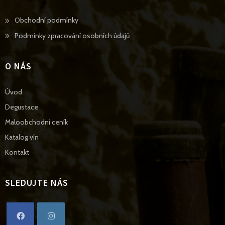
Opens
Obchodní podmínky
in
Opens
Podmínky zpracování osobních údajů
a
in
new
a
O NÁS
tab
new
tab
Úvod
Degustace
Maloobchodní ceník
Katalog vín
Kontakt
SLEDUJTE NÁS