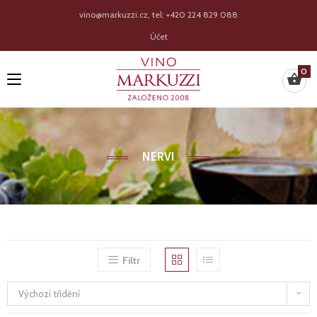
vino@markuzzi.cz, tel: +420 224 829 088
Účet
0
NERVI
Filtr
Výchozí třídění