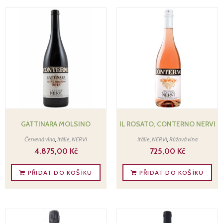
GATTINARA MOLSINO
IL ROSATO, CONTERNO NERVI
Červená vína
,
Itálie
,
NERVI
Itálie
,
NERVI
,
Růžová vína
4.875,00
Kč
725,00
Kč
PŘIDAT DO KOŠÍKU
PŘIDAT DO KOŠÍKU