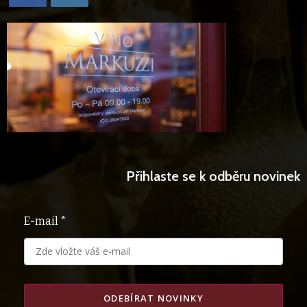
Opens
Opens
in
in
a
a
new
new
tab
tab
Přihlaste se k odběru novinek
E-mail *
ODEBÍRAT NOVINKY